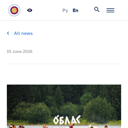
Ру
En
All news
Find
15 June 2026