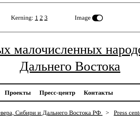
Kerning:
1
2
3
Image
ых малочисленных народо
Дальнего Востока
Проекты
Пресс-центр
Контакты
вера, Сибири и Дальнего Востока РФ
>
Press cen