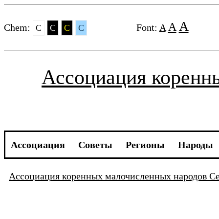
A
A
Chem:
Font:
A
C
C
C
C
Ассоциация коренн
Ассоциация
Советы
Регионы
Народы
Ассоциация коренных малочисленных народов Се